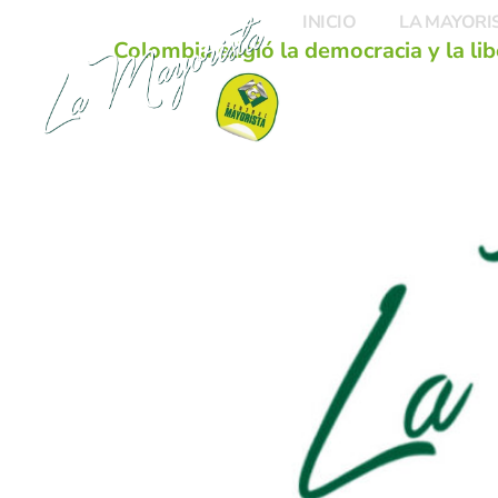
INICIO
LA MAYORI
Colombia eligió la democracia y la li