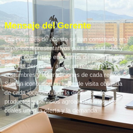
Mensaje del Gerente
Las centrales de abasto se han constituido en
espacios representativos para las ciudades y
se han convertido en centros de experiencias
para las personas, al ser un referente de las
costumbres y las tradiciones de cada región.
Son un icono, son un lugar de visita obligada
de cada localidad, son la despensa de
productos y servicios agroalimentarios, las
cuales unen la oferta y la demanda.