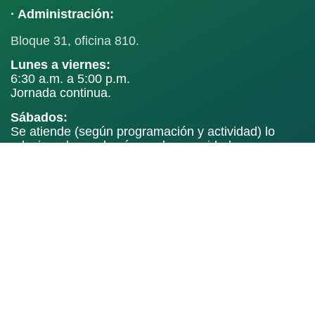
· Administración:
Bloque 31, oficina 810.
Lunes a viernes:
6:30 a.m. a 5:00 p.m.
Jornada continua.
Sábados:
Se atiende (según programación y actividad) lo
relacionado con las áreas de seguridad,
mantenimiento y ambiental: aseo, vigilancia,
mantenimiento, recaudo, movilidad y logística.
· Central Mayorista de Antioquia:
Lunes a viernes:
2:00 a.m. – 10:00 p.m.
Sábados, domingos y festivos:
2:00 a.m. – 8:00 p.m.