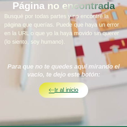
Página
no encontrada
Busqué por todas partes y no encontré la
página que querías. Puede que haya un error
en la URL o que yo la haya movido sin querer
(lo siento, soy humano).
Para que no te quedes aquí mirando el
vacío, te dejo este botón:
Ir al inicio