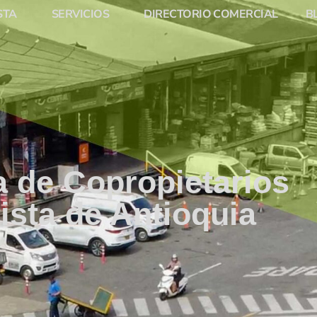
STA
SERVICIOS
DIRECTORIO COMERCIAL
B
 de Copropietarios
ista de Antioquia