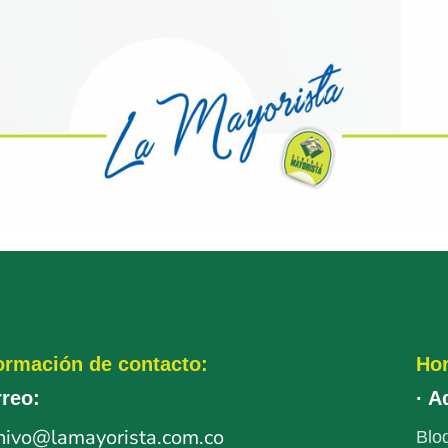
ormación de contacto:
Hor
reo:
· A
hivo
@lamayorista.com.co
Bloq