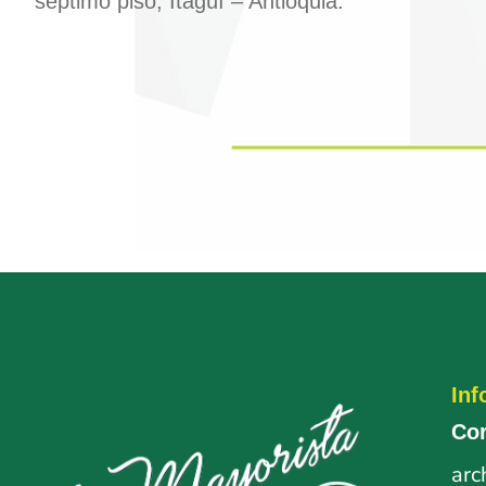
séptimo piso, Itagüí – Antioquia.
Inf
Cor
arc